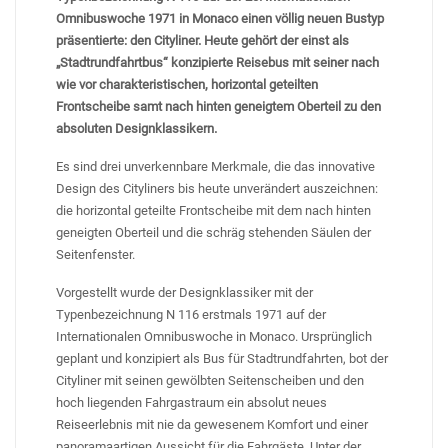
Omnibuswoche 1971 in
Monaco einen völlig neuen Bustyp
präsentierte: den Cityliner. Heute gehört der einst als
„Stadtrundfahrtbus“ konzipierte Reisebus mit seiner nach
wie vor charakteristischen, horizontal geteilten
Frontscheibe samt nach hinten geneigtem Oberteil zu den
absoluten Designklassikern.
Es sind drei unverkennbare Merkmale, die das innovative
Design des Cityliners bis heute unverändert auszeichnen:
die horizontal geteilte Frontscheibe mit dem nach hinten
geneigten Oberteil und die schräg stehenden Säulen der
Seitenfenster.
Vorgestellt wurde der Designklassiker mit der
Typenbezeichnung N 116 erstmals 1971 auf der
Internationalen Omnibuswoche in Monaco. Ursprünglich
geplant und konzipiert als Bus für Stadtrundfahrten, bot der
Cityliner mit seinen gewölbten Seitenscheiben und den
hoch liegenden Fahrgastraum ein absolut neues
Reiseerlebnis mit nie da gewesenem Komfort und einer
panoramaartigen Aussicht für die Fahrgäste. Unter der