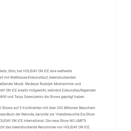
ledo, Ohio, hat HOLIDAY ON ICE eine weltweite
ert mit Weltklasse-Eiskunstlauf, beeindruckenden
treißender Musik. Modezar Rudolph Moshammer und
AY ON ICE kreativ mitgewirkt, während Eiskunstlauflegenden
a Witt und Tanja Szewczenko die Shows geprägt haben.
0 Shows auf 5 Kontinenten mit über 330 Millionen Besuchern
ness-Buch der Rekorde, darunter als "meistbesuchte Eis-Show
HOLIDAY ON ICE international. Die neue Show NO LIMITS
treicht das beeindruckende Renommee von HOLIDAY ON ICE.