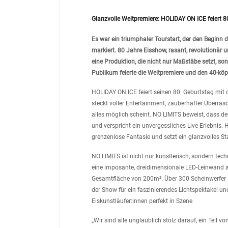
Glanzvolle Weltpremiere: HOLIDAY ON ICE feiert 
Es war ein triumphaler Tourstart, der den Beginn
markiert. 80 Jahre Eisshow, rasant, revolutionä
eine Produktion, die nicht nur Maßstäbe setzt, so
Publikum feierte die Weltpremiere und den 40-köp
HOLIDAY ON ICE feiert seinen 80. Geburtstag mit 
steckt voller Entertainment, zauberhafter Überra
alles möglich scheint. NO LIMITS beweist, dass de
und verspricht ein unvergessliches Live-Erlebnis
grenzenlose Fantasie und setzt ein glanzvolles 
NO LIMITS ist nicht nur künstlerisch, sondern tec
eine imposante, dreidimensionale LED-Leinwand au
Gesamtfläche von 200m². Über 300 Scheinwerfer so
der Show für ein faszinierendes Lichtspektakel u
Eiskunstläufer:innen perfekt in Szene.
„Wir sind alle unglaublich stolz darauf, ein Teil v