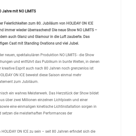
80 Jahre mit NO LIMITS
 der Feierlichkeiten zum 80. Jubiläum von HOLIDAY ON ICE
r und immer wieder überraschend! Die neue Show NO LIMITS –
ndern auch Glanz und Glamour in die Luft zauberte. Das
figen Cast mit Standing Ovations und viel Jubel.
der neuen, spektakulären Produktion NO LIMITS - die Show
schungen und entführt das Publikum in bunte Welten, in denen
r kreative Esprit auch nach 80 Jahren noch grenzenlos ist
. HOLIDAY ON ICE beweist diese Saison einmal mehr
Statement zum Jubiläum.
hnisch ein wahres Meisterwerk. Das Herzstück der Show bildet
s über zwei Millionen einzelnen Lichtpixeln und einer
wie eine einmaligen kinetische Lichtinstallation sorgen in
nd setzen die meisterhaften Performances der
on HOLIDAY ON ICE zu sein – seit 80 Jahren erfindet sich die