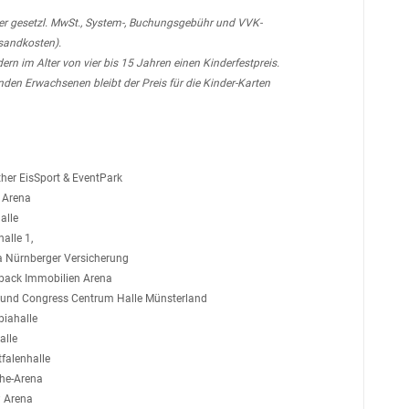
. der gesetzl. MwSt., System-, Buchungsgebühr und VVK-
sandkosten).
ern im Alter von vier bis 15 Jahren einen Kinderfestpreis.
nden Erwachsenen bleibt der Preis für die Kinder-Karten
ther EisSport & EventPark
 Arena
alle
alle 1,
a Nürnberger Versicherung
rback Immobilien Arena
 und Congress Centrum Halle Münsterland
piahalle
alle
falenhalle
che-Arena
 Arena