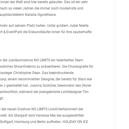
nen der Welt sind hier bereits gelaufen. Das ist ein sehr
h nach so vielen Jahren die immer noch modernste und
auptdarstellerin Natalia Ogoreltseva.
 mehr auf seinem Platz halten. Unter großem Jubel feierte
t & EventPark die Eiskunstläufer:innen für ihre zauberhafte
für die Jubiläumsshow NO LIMITS ein talentiertes Team
liches Show-Erlebnis zu präsentieren. Die Choreografie für
asieger Christopher Dean. Das beeindruckende
rp, einem renommierten Designer, der bereits für Stars wie
ie J gearbeitet hat. Joanna Scotcher, Gewinnerin des Olivier
rantwortlich, während der preisgekrönte Lichtdesigner Tim
gt.
t der neuen Eisshow NO LIMITS Live-Entertainment der
dweit. Als Stargast wird Vanessa Mai bei ausgewählten
Stuttgart, Hamburg und Berlin auftreten. HOLIDAY ON ICE