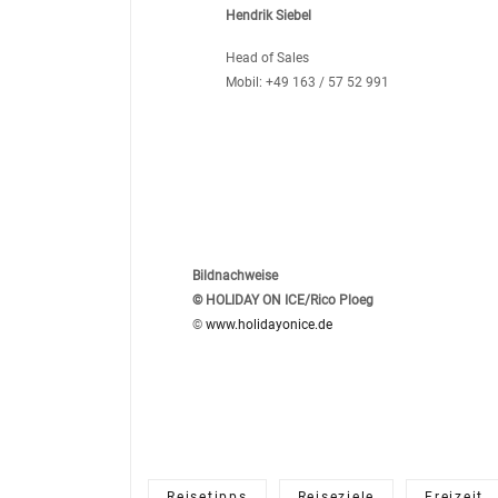
Hendrik Siebel
Head of Sales
Mobil: +49 163 / 57 52 991
Bildnachweise
© HOLIDAY ON ICE/Rico Ploeg
©
www.holidayonice.de
Reisetipps
Reiseziele
Freizeit