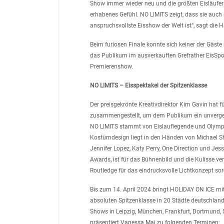
Show immer wieder neu und die größten Eisläufer:in
erhabenes Gefühl. NO LIMITS zeigt, dass sie auc
anspruchsvollste Eisshow der Welt ist“, sagt die H
Beim furiosen Finale konnte sich keiner der Gäste
das Publikum im ausverkauften Grefrather EisSpor
Premierenshow.
NO LIMITS – Eisspektakel der Spitzenklasse
Der preisgekrönte Kreativdirektor Kim Gavin hat 
zusammengestellt, um dem Publikum ein unvergess
NO LIMITS stammt von Eislauflegende und Olympi
Kostümdesign liegt in den Händen von Michael Sha
Jennifer Lopez, Katy Perry, One Direction und Jess
Awards, ist für das Bühnenbild und die Kulisse ve
Routledge für das eindrucksvolle Lichtkonzept sor
Bis zum 14. April 2024 bringt HOLIDAY ON ICE mi
absoluten Spitzenklasse in 20 Städte deutschlan
Shows in Leipzig, München, Frankfurt, Dortmund, 
präsentiert Vanessa Mai zu folgenden Terminen: