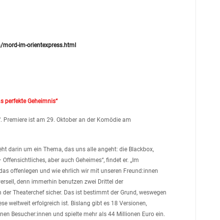
/mord-im-orientexpress.html
as perfekte Geheimnis“
s“. Premiere ist am 29. Oktober an der Komödie am
eht darin um ein Thema, das uns alle angeht: die Blackbox,
– Offensichtliches, aber auch Geheimes“, findet er. „Im
 das offenlegen und wie ehrlich wir mit unseren Freund:innen
versell, denn immerhin benutzen zwei Drittel der
h der Theaterchef sicher. Das ist bestimmt der Grund, weswegen
e weltweit erfolgreich ist. Bislang gibt es 18 Versionen,
onen Besucher:innen und spielte mehr als 44 Millionen Euro ein.