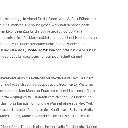
nszenierung „ein Abend für die Sinne“ wird. Auf der Bühne steht
nd fünf Statisten. Die hauseigenen Werkstätten haben nach
n luxuriösen Zug für die Bühne gebaut. Guido Maria
tüme entworfen. Die Maskenabteilung arbeitet mit Hochdruck an
langem mit Max Raabe zusammenarbeitet und während der
n der Arte-Serie „
Hope@Home
“ beeindruckte, hat die Musik für
e sorgt dafür, dass beim Tanzen jeder Schritt stimmt.
übernimmt auch die Rolle des Meisterdetektivs Hercule Poirot
. Sie freut sich sehr darüber, dass die Geschwister Pfister zu
isenbahndirektor Monsieur Bouc, der sich mit Leidenschaft um
ortbewegungsmittel ist damit vergleichbar. Die Einrichtung
g, das Porzellan aus Rom und die Wasserhähne aus New York.
kissen, die besten Daunen in den Kopfkissen. Es ist ein Gedicht
 Amerikanerin, Andreja Schneider eine russische Prinzessin.
er Bühne, Anna Thalbach als geheimnisvolle Engländerin. Nadine