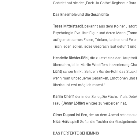
Gedreht hat sie der „Fack Ju Göthe“-Regisseur Bora
Das Ensemble und die Geschichte
Tessa Mittelstaedt
, bekannt aus dem Kölner „Tatort
Psychologin Eva. Ihre Figur und deren Mann (
Tomm
auf gemeinsames Essen, Trinken, Lachen und Feiern
Tisch legen sollen, jedes Gespräch laut geführt und
Henriette Richter-Röhl
, die zuletzt eine der Hauptr
übernahm, ist in Martin Woelffers Inszenierung Char
Licht
) schön trinkt. Seitdem Richter-Röhl das Stück 
wenn man unbequeme Gedanken, Emotionen und Fa
überhaupt erst möglich macht.“
Karim Chérif
, der in der Serie „Die Füchsin“ als Det
Frau (
Jenny Löffler
) einiges zu verbergen hat.
Oliver Dupont
ist Ben, der an dem Abend seine neue 
Nica Heru
spielt Sofia, die Tochter der Gastgebend
DAS PERFEKTE GEHEIMNIS