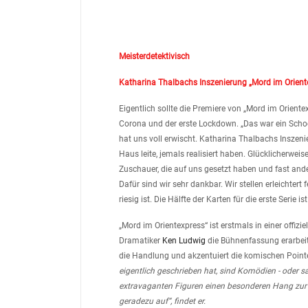
Meisterdetektivisch
Katharina Thalbachs Inszenierung „Mord im Orient
Eigentlich sollte die Premiere von „Mord im Orient
Corona und der erste Lockdown. „Das war ein Schock
hat uns voll erwischt. Katharina Thalbachs Inszenie
Haus leite, jemals realisiert haben. Glücklicherweise 
Zuschauer, die auf uns gesetzt haben und fast an
Dafür sind wir sehr dankbar. Wir stellen erleichtert
riesig ist. Die Hälfte der Karten für die erste Serie ist
„Mord im Orientexpress“ ist erstmals in einer offi
Dramatiker
Ken Ludwig
die Bühnenfassung erarbeitet
die Handlung und akzentuiert die komischen Point
eigentlich geschrieben hat, sind Komödien - oder sa
extravaganten Figuren einen besonderen Hang zur 
geradezu auf“, findet er.