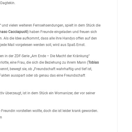
 Dagtekin.
“ und vielen weiteren Fernsehsendungen, spielt in dem Stück die
aso Cacciapuoti
) haben Freunde eingeladen und freuen sich
. Als die Idee aufkommt, dass alle ihre Handys offen auf den
 jede Mail vorgelesen werden soll, wird aus Spaß Ernst.
ollen in der ZDF-Serie „Am Ende – Die Macht der Kränkung“
lotte, eine Frau, die sich die Beziehung zu ihrem Mann (
Tobias
kennt, bewegt sie, ob „Freundschaft wahrhaftig und tief ist,
kten ausspart oder ob genau das eine Freundschaft
ektiv überzeugt, ist in dem Stück ein Womanizer, der vor seiner
Freundin vorstellen wollte, doch die ist leider krank geworden.
en