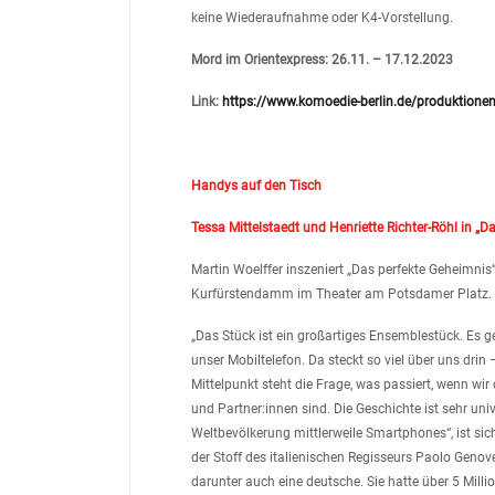
keine Wiederaufnahme oder K4-Vorstellung.
Mord im Orientexpress: 26.11. – 17.12.2023
Link:
https://www.komoedie-berlin.de/produktionen
Handys auf den Tisch
Tessa Mittelstaedt und Henriette Richter-Röhl in „D
Martin Woelffer inszeniert „Das perfekte Geheimni
Kurfürstendamm im Theater am Potsdamer Platz.
„Das Stück ist ein großartiges Ensemblestück. Es g
unser Mobiltelefon. Da steckt so viel über uns drin 
Mittelpunkt steht die Frage, was passiert, wenn wir
und Partner:innen sind. Die Geschichte ist sehr uni
Weltbevölkerung mittlerweile Smartphones“, ist sic
der Stoff des italienischen Regisseurs Paolo Genoves
darunter auch eine deutsche. Sie hatte über 5 Milli