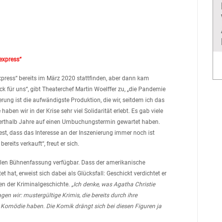
express“
express“ bereits im März 2020 stattfinden, aber dann kam
 für uns“, gibt Theaterchef Martin Woelffer zu, „die Pandemie
rung ist die aufwändigste Produktion, die wir, seitdem ich das
haben wir in der Krise sehr viel Solidarität erlebt. Es gab viele
derthalb Jahre auf einen Umbuchungstermin gewartet haben.
 fest, dass das Interesse an der Inszenierung immer noch ist
 bereits verkauft“, freut er sich.
ziellen Bühnenfassung verfügbar. Dass der amerikanische
 hat, erweist sich dabei als Glücksfall: Geschickt verdichtet er
en der Kriminalgeschichte.
„
Ich denke, was Agatha Christie
gen wir: mustergültige Krimis, die bereits durch ihre
Komödie haben. Die Komik drängt sich bei diesen Figuren ja