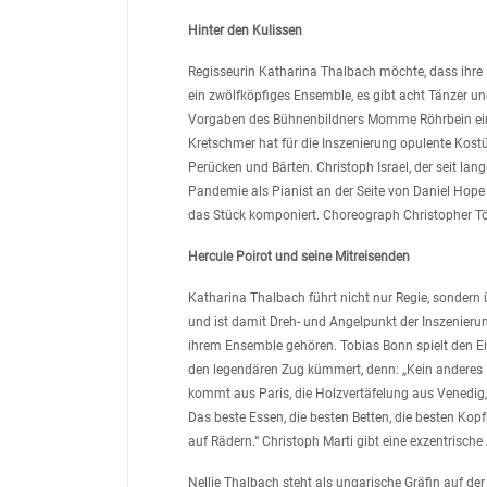
Hinter den Kulissen
Regisseurin Katharina Thalbach möchte, dass ihre I
ein zwölfköpfiges Ensemble, es gibt acht Tänzer u
Vorgaben des Bühnenbildners Momme Röhrbein eine
Kretschmer hat für die Inszenierung opulente Kos
Perücken und Bärten. Christoph Israel, der seit 
Pandemie als Pianist an der Seite von Daniel Hope i
das Stück komponiert. Choreograph Christopher Töll
Hercule Poirot und seine Mitreisenden
Katharina Thalbach führt nicht nur Regie, sondern 
und ist damit Dreh- und Angelpunkt der Inszenierung
ihrem Ensemble gehören. Tobias Bonn spielt den E
den legendären Zug kümmert, denn: „Kein anderes F
kommt aus Paris, die Holzvertäfelung aus Venedi
Das beste Essen, die besten Betten, die besten Kopf
auf Rädern.“ Christoph Marti gibt eine exzentrische
Nellie Thalbach steht als ungarische Gräfin auf d